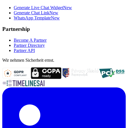
Generate Live Chat Widget
New
Generate Chat Link
New
WhatsApp Template
New
Partnership
Become A Partner
Partner Directory
Partner API
Wir nehmen Sicherheit ernst.