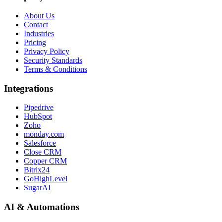
About Us
Contact
Industries
Pricing
Privacy Policy
Security Standards
Terms & Conditions
Integrations
Pipedrive
HubSpot
Zoho
monday.com
Salesforce
Close CRM
Copper CRM
Bitrix24
GoHighLevel
SugarAI
AI & Automations