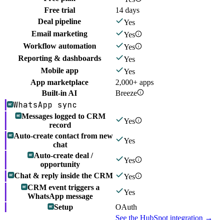
Free trial
14 days
Deal pipeline
Yes
Email marketing
Yes
Workflow automation
Yes
Reporting & dashboards
Yes
Mobile app
Yes
App marketplace
2,000+ apps
Built-in AI
Breeze
WhatsApp sync
Messages logged to CRM
Yes
record
Auto-create contact from new
Yes
chat
Auto-create deal /
Yes
opportunity
Chat & reply inside the CRM
Yes
CRM event triggers a
Yes
WhatsApp message
Setup
OAuth
See the
HubSpot
integration →