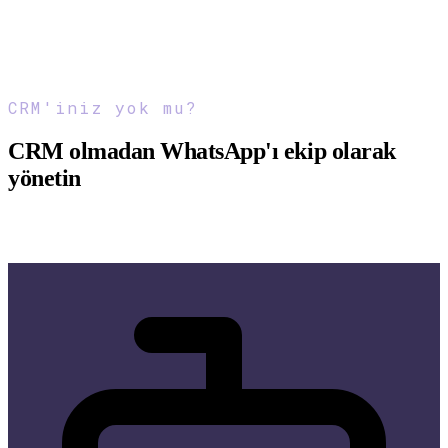
CRM'iniz yok mu?
CRM olmadan WhatsApp'ı ekip olarak
yönetin
Düzenli kalın, daha hızlı yanıt verin ve hiçbir görüşmeyi
kaybetmeyin – CRM aboneliği gerekmez.