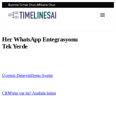
Bizimle Ortak Olun
|
Affiliate Olun
Her WhatsApp Entegrasyonu
Tek Yerde
Her WhatsApp görüşmesini CRM'inizle senkronize edin, hesapları
ortak bir gelen kutusundan yönetin ve yapay zekâ destekli iş
akışlarıyla otomatikleştirin.
Ücretsiz Deneyin
Demo Ayırtın
Kredi kartı gerekmez
·
2 dakikada kurulum
·
İstediğiniz zaman iptal
CRM'iniz var mı? Aşağıda bulun