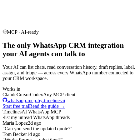
MCP · AI-ready
The only WhatsApp CRM integration
your AI agents can talk to
Your AI can list chats, read conversation history, draft replies, label,
assign, and triage — across every WhatsApp number connected to
your CRM workspace.
Works in
Claude
Cursor
Codex
Any MCP client
whatsapp-mcp-by-timelinesai
Start free trial
Read the guide →
TimelinesAI WhatsApp MCP
›
list my unread WhatsApp threads
Maria Lopez
2d ago
"Can you send the updated quote?"
Tom Becker
1d ago
"Works for me — what time?"