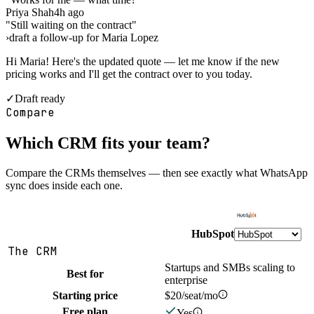
Priya Shah
4h ago
"Still waiting on the contract"
›
draft a follow-up for Maria Lopez
Hi Maria! Here's the updated quote — let me know if the new
pricing works and I'll get the contract over to you today.
✓
Draft ready
Compare
Which CRM fits your team?
Compare the CRMs themselves — then see exactly what WhatsApp
sync does inside each one.
HubSpot
The CRM
Startups and SMBs scaling to
Best for
enterprise
Starting price
$20/seat/mo
Free plan
Yes