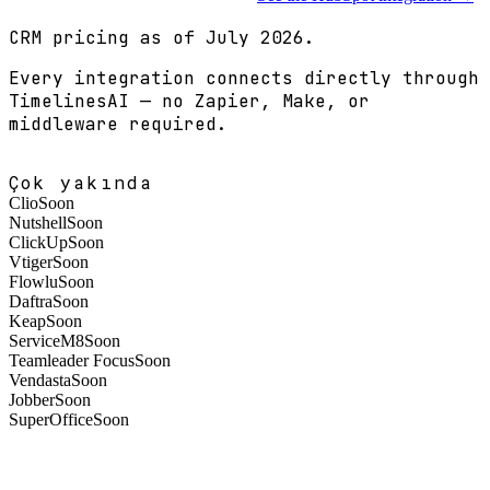
CRM pricing as of July 2026.
Every integration connects directly through
TimelinesAI — no Zapier, Make, or
middleware required.
Çok yakında
Clio
Soon
Nutshell
Soon
ClickUp
Soon
Vtiger
Soon
Flowlu
Soon
Daftra
Soon
Keap
Soon
ServiceM8
Soon
Teamleader Focus
Soon
Vendasta
Soon
Jobber
Soon
SuperOffice
Soon