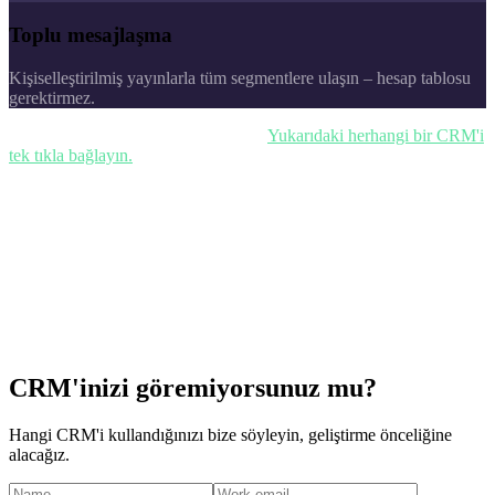
Toplu mesajlaşma
Kişiselleştirilmiş yayınlarla tüm segmentlere ulaşın – hesap tablosu
gerektirmez.
Stack'inize bağlamaya hazır mısınız?
Yukarıdaki herhangi bir CRM'i
tek tıkla bağlayın.
CRM'inizi göremiyorsunuz mu?
Hangi CRM'i kullandığınızı bize söyleyin, geliştirme önceliğine
alacağız.