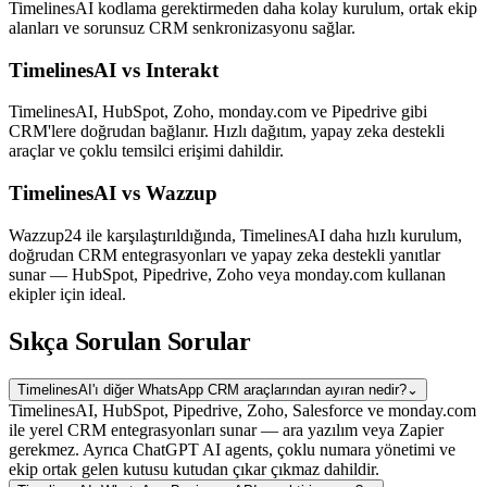
TimelinesAI kodlama gerektirmeden daha kolay kurulum, ortak ekip
alanları ve sorunsuz CRM senkronizasyonu sağlar.
TimelinesAI vs Interakt
TimelinesAI, HubSpot, Zoho, monday.com ve Pipedrive gibi
CRM'lere doğrudan bağlanır. Hızlı dağıtım, yapay zeka destekli
araçlar ve çoklu temsilci erişimi dahildir.
TimelinesAI vs Wazzup
Wazzup24 ile karşılaştırıldığında, TimelinesAI daha hızlı kurulum,
doğrudan CRM entegrasyonları ve yapay zeka destekli yanıtlar
sunar — HubSpot, Pipedrive, Zoho veya monday.com kullanan
ekipler için ideal.
Sıkça Sorulan Sorular
TimelinesAI'ı diğer WhatsApp CRM araçlarından ayıran nedir?
⌄
TimelinesAI, HubSpot, Pipedrive, Zoho, Salesforce ve monday.com
ile yerel CRM entegrasyonları sunar — ara yazılım veya Zapier
gerekmez. Ayrıca ChatGPT AI agents, çoklu numara yönetimi ve
ekip ortak gelen kutusu kutudan çıkar çıkmaz dahildir.