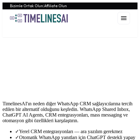
Bizimle Ortak Olun
|
Affiliate Olun
İşletmeler Neden Diğer
WhatsApp CRM Araçları
Yerine TimelinesAI'ı Tercih
Ediyor
TimelinesAI'ın neden diğer WhatsApp CRM sağlayıcılarına tercih
edilen bir alternatif olduğunu keşfedin. WhatsApp Shared Inbox,
ChatGPT AI Agents, CRM entegrasyonları, mass messaging ve
otomasyon gibi özellikleri karşılaştırın.
✓
Yerel CRM entegrasyonları — ara yazılım gerekmez
✓
Otomatik WhatsApp yanıtları için ChatGPT destekli yapay