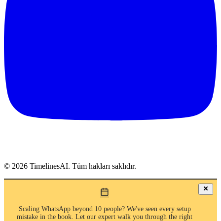
©
2026
TimelinesAI. Tüm hakları saklıdır.
Scaling WhatsApp beyond 10 people? We've seen every setup
mistake in the book. Let our expert walk you through the right