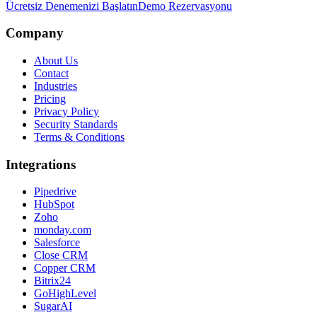
Ücretsiz Denemenizi Başlatın
Demo Rezervasyonu
Company
About Us
Contact
Industries
Pricing
Privacy Policy
Security Standards
Terms & Conditions
Integrations
Pipedrive
HubSpot
Zoho
monday.com
Salesforce
Close CRM
Copper CRM
Bitrix24
GoHighLevel
SugarAI