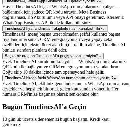
TimelinesAI, WhatsApp Business API gerektiriyor mu?
⌄
Hayır. TimelinesAI kişisel WhatsApp numaralarınızla çalışır —
bağlanmak için sadece QR kodu tarayın. Meta Business
doğrulaması, BSP kurulumu veya API onayı gerekmez. İsterseniz
WhatsApp Business API ile de kullanabilirsiniz.
TimelinesAI fiyatlandırması rakiplerle nasıl karşılaştırılır?
⌄
TimelinesAI, mesaj başına ücret olmadan şeffaf kullanıcı başına
fiyatlandırma sunar. CRM entegrasyonları veya yapay zeka
özellikleri için ekstra ücret alan birçok rakibin aksine, TimelinesAI
bunları standart planlara dahil eder.
Başka bir araçtan TimelinesAI'a geçiş yapabilir miyim?
⌄
Evet. TimelinesAI kurulumu kolaydır — WhatsApp numaralarınızı
QR kodu ile bağlayın ve CRM entegrasyonunuzu yapılandırın.
Çoğu ekip 10 dakika içinde tam operasyonel hale gelir.
TimelinesAI birden fazla WhatsApp numarasını destekliyor mu?
⌄
Evet. TimelinesAI, ekibiniz genelinde sınırsız WhatsApp numarasını
destekler ve hepsi tek bir ortak gelen kutusundan yönetilir. Her
numara CRM'inize bağımsız olarak senkronize olur.
Bugün TimelinesAI'a Geçin
10 günlük ücretsiz denemenizi bugün başlatın. Kredi kartı
gerekmez.