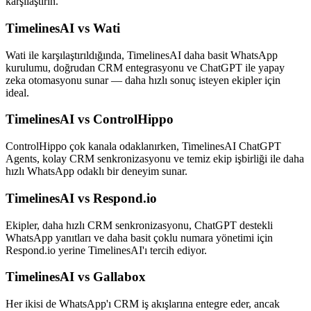
karşılaştırın.
TimelinesAI vs Wati
Wati ile karşılaştırıldığında, TimelinesAI daha basit WhatsApp
kurulumu, doğrudan CRM entegrasyonu ve ChatGPT ile yapay
zeka otomasyonu sunar — daha hızlı sonuç isteyen ekipler için
ideal.
TimelinesAI vs ControlHippo
ControlHippo çok kanala odaklanırken, TimelinesAI ChatGPT
Agents, kolay CRM senkronizasyonu ve temiz ekip işbirliği ile daha
hızlı WhatsApp odaklı bir deneyim sunar.
TimelinesAI vs Respond.io
Ekipler, daha hızlı CRM senkronizasyonu, ChatGPT destekli
WhatsApp yanıtları ve daha basit çoklu numara yönetimi için
Respond.io yerine TimelinesAI'ı tercih ediyor.
TimelinesAI vs Gallabox
Her ikisi de WhatsApp'ı CRM iş akışlarına entegre eder, ancak