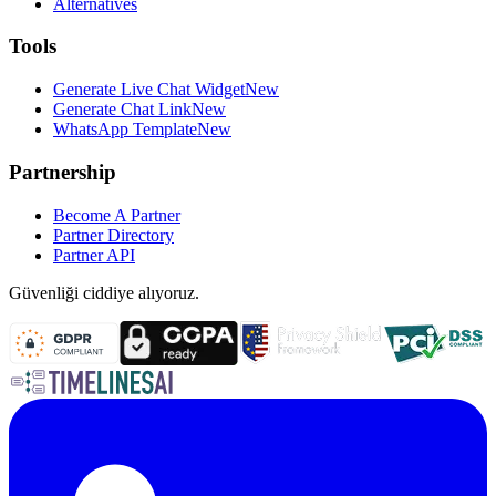
Alternatives
Tools
Generate Live Chat Widget
New
Generate Chat Link
New
WhatsApp Template
New
Partnership
Become A Partner
Partner Directory
Partner API
Güvenliği ciddiye alıyoruz.